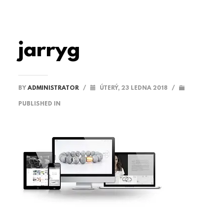
jarryg
BY
ADMINISTRATOR
/
ÚTERÝ, 23 LEDNA 2018
/
PUBLISHED IN