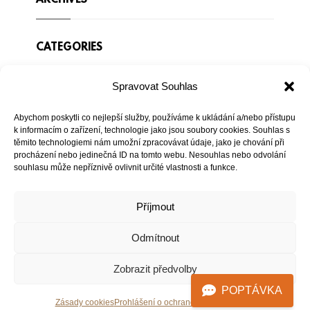
ARCHIVES
CATEGORIES
Spravovat Souhlas
Žádné rubriky
Abychom poskytli co nejlepší služby, používáme k ukládání a/nebo přístupu
ZÁKLADNÍ INFORMACE
k informacím o zařízení, technologie jako jsou soubory cookies. Souhlas s
těmito technologiemi nám umožní zpracovávat údaje, jako je chování při
procházení nebo jedinečná ID na tomto webu. Nesouhlas nebo odvolání
souhlasu může nepříznivě ovlivnit určité vlastnosti a funkce.
Přihlásit se
Zdroj kanálů (příspěvky)
Příjmout
Kanál komentářů
Odmítnout
Česká lokalizace
Zobrazit předvolby
POPTÁVKA
Zásady cookies
Prohlášení o ochraně osobních údajů