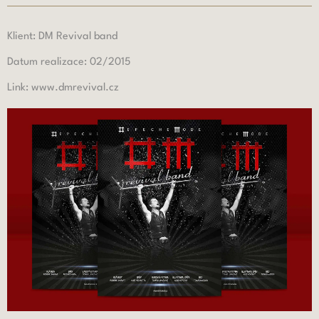
Klient: DM Revival band
Datum realizace: 02/2015
Link: www.dmrevival.cz